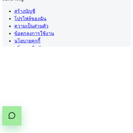
สร้างบัญชี
โปรไฟล์ของฉัน
ความเป็นส่วนตัว
ข้อตกลงการใช้งาน
นโยบายคุกกี้
นโยบายคืนเงิน
ดอกกัญชาทางการแพทย์ในประเทศไทยต้องมี
ใบสั่งยา
(PT.33)
จากผู้ประกอบวิชาชีพที่ได้รับอนุญาต
แชร์คู่มือใบสั่งยา
คัดลอกลิงก์คู่มือ
©
2026
สงวนลิขสิทธิ์โดย Cannabox Co., Ltd.