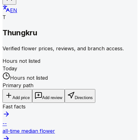
EN
T
Thungkru
Verified flower prices, reviews, and branch access.
Hours not listed
Today
Hours not listed
Primary path
Add price
Add review
Directions
Fast facts
--
all-time median flower