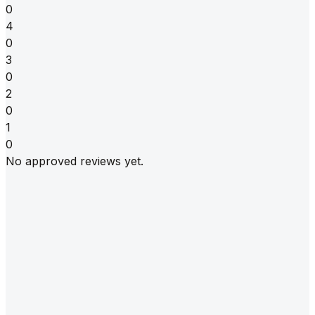
0
4
0
3
0
2
0
1
0
No approved reviews yet.