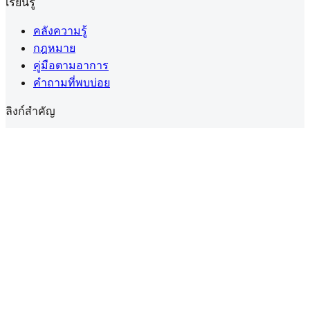
เรียนรู้
คลังความรู้
กฎหมาย
คู่มือตามอาการ
คำถามที่พบบ่อย
ลิงก์สำคัญ
สร้างบัญชี
โปรไฟล์ของฉัน
ความเป็นส่วนตัว
ข้อตกลงการใช้งาน
นโยบายคุกกี้
นโยบายคืนเงิน
ดอกกัญชาทางการแพทย์ในประเทศไทยต้องมี
ใบสั่งยา
(PT.33)
จากผู้ประกอบวิชาชีพที่ได้รับอนุญาต
แชร์คู่มือใบสั่งยา
คัดลอกลิงก์คู่มือ