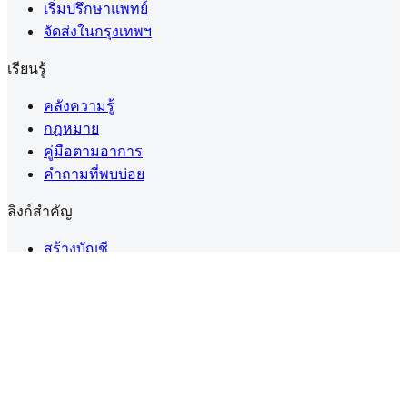
เริ่มปรึกษาแพทย์
จัดส่งในกรุงเทพฯ
เรียนรู้
คลังความรู้
กฎหมาย
คู่มือตามอาการ
คำถามที่พบบ่อย
ลิงก์สำคัญ
สร้างบัญชี
โปรไฟล์ของฉัน
ความเป็นส่วนตัว
ข้อตกลงการใช้งาน
นโยบายคุกกี้
นโยบายคืนเงิน
ดอกกัญชาทางการแพทย์ในประเทศไทยต้องมี
ใบสั่งยา