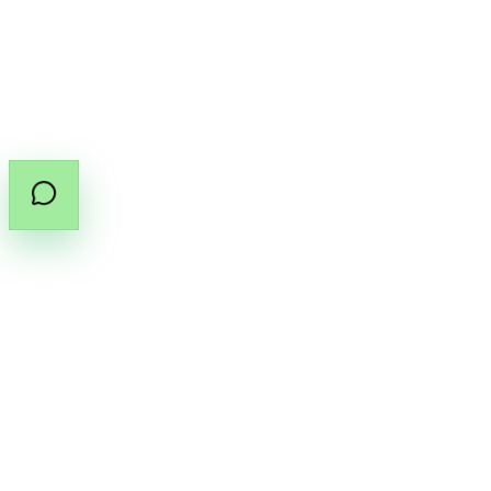
(PT.33)
จากผู้ประกอบวิชาชีพที่ได้รับอนุญาต
แชร์คู่มือใบสั่งยา
คัดลอกลิงก์คู่มือ
©
2026
สงวนลิขสิทธิ์โดย Cannabox Co., Ltd.