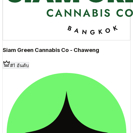
Siam Green Cannabis Co - Chaweng
#
1
อันดับ