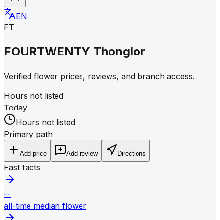
EN
FT
FOURTWENTY Thonglor
Verified flower prices, reviews, and branch access.
Hours not listed
Today
Hours not listed
Primary path
Add price
Add review
Directions
Fast facts
--
all-time median flower