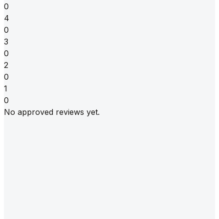
0
4
0
3
0
2
0
1
0
No approved reviews yet.