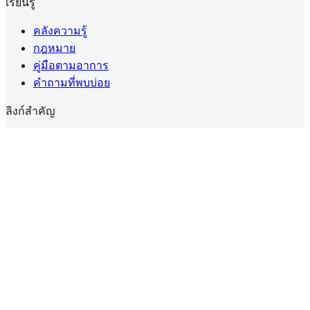
เรียนรู้
คลังความรู้
กฎหมาย
คู่มือตามอาการ
คำถามที่พบบ่อย
ลิงก์สำคัญ
สร้างบัญชี
โปรไฟล์ของฉัน
ความเป็นส่วนตัว
ข้อตกลงการใช้งาน
นโยบายคุกกี้
นโยบายคืนเงิน
ดอกกัญชาทางการแพทย์ในประเทศไทยต้องมี
ใบสั่งยา
(PT.33)
จากผู้ประกอบวิชาชีพที่ได้รับอนุญาต
แชร์คู่มือใบสั่งยา
คัดลอกลิงก์คู่มือ