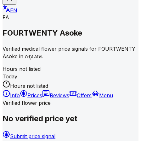
EN
FA
FOURTWENTY Asoke
Verified medical flower price signals for FOURTWENTY
Asoke in กรุงเทพ.
Hours not listed
Today
Hours not listed
Info
Prices
Reviews
Offers
Menu
Verified flower price
No verified price yet
Submit price signal