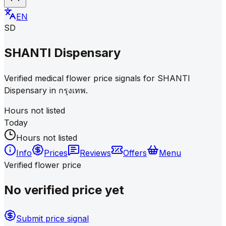
EN
SD
SHANTI Dispensary
Verified medical flower price signals for SHANTI
Dispensary in กรุงเทพ.
Hours not listed
Today
Hours not listed
Info
Prices
Reviews
Offers
Menu
Verified flower price
No verified price yet
Submit price signal