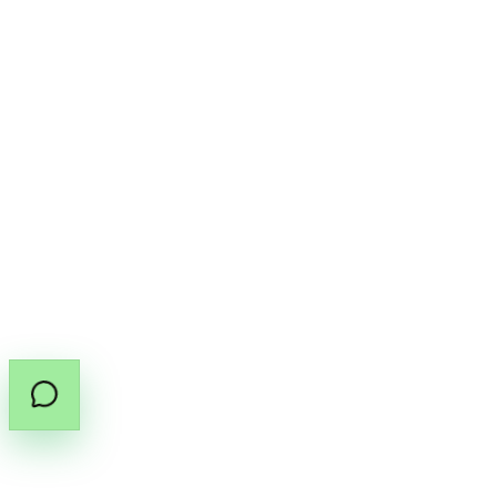
สร้างบัญชี
โปรไฟล์ของฉัน
ความเป็นส่วนตัว
ข้อตกลงการใช้งาน
นโยบายคุกกี้
นโยบายคืนเงิน
ดอกกัญชาทางการแพทย์ในประเทศไทยต้องมี
ใบสั่งยา
(PT.33)
จากผู้ประกอบวิชาชีพที่ได้รับอนุญาต
แชร์คู่มือใบสั่งยา
คัดลอกลิงก์คู่มือ
©
2026
สงวนลิขสิทธิ์โดย Cannabox Co., Ltd.