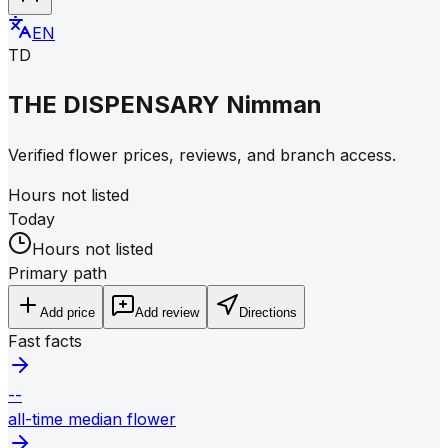
EN
TD
THE DISPENSARY Nimman
Verified flower prices, reviews, and branch access.
Hours not listed
Today
Hours not listed
Primary path
Add price
Add review
Directions
Fast facts
--
all-time median flower