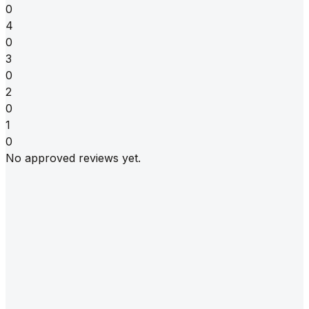
0
4
0
3
0
2
0
1
0
No approved reviews yet.