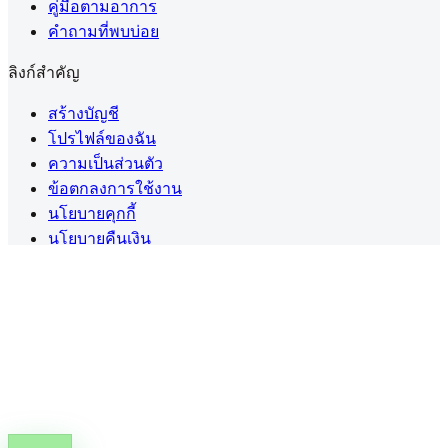
คู่มือตามอาการ
คำถามที่พบบ่อย
ลิงก์สำคัญ
สร้างบัญชี
โปรไฟล์ของฉัน
ความเป็นส่วนตัว
ข้อตกลงการใช้งาน
นโยบายคุกกี้
นโยบายคืนเงิน
ดอกกัญชาทางการแพทย์ในประเทศไทยต้องมี
ใบสั่งยา
(PT.33)
จากผู้ประกอบวิชาชีพที่ได้รับอนุญาต
แชร์คู่มือใบสั่งยา
คัดลอกลิงก์คู่มือ
©
2026
สงวนลิขสิทธิ์โดย Cannabox Co., Ltd.