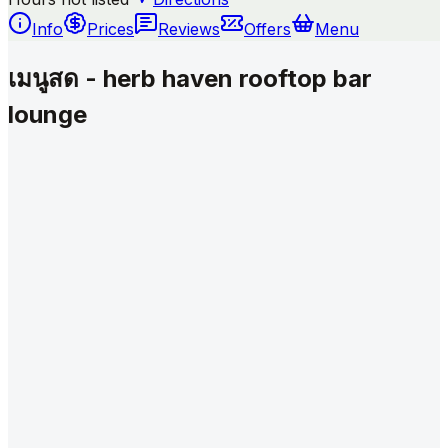
Info
Prices
Reviews
Offers
Menu
เมนูสด - herb haven rooftop bar
lounge