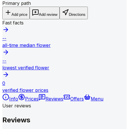
Primary path
Add price
Add review
Directions
Fast facts
--
all-time median flower
--
lowest verified flower
0
verified flower prices
Info
Prices
Reviews
Offers
Menu
User reviews
Reviews