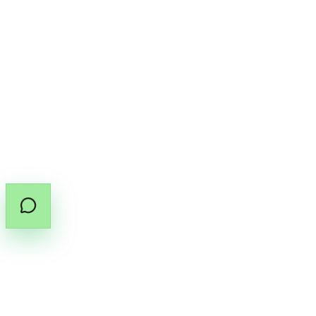
ข้อตกลงการใช้งาน
นโยบายคุกกี้
นโยบายคืนเงิน
ดอกกัญชาทางการแพทย์ในประเทศไทยต้องมี
ใบสั่งยา
(PT.33)
จากผู้ประกอบวิชาชีพที่ได้รับอนุญาต
แชร์คู่มือใบสั่งยา
คัดลอกลิงก์คู่มือ
©
2026
สงวนลิขสิทธิ์โดย Cannabox Co., Ltd.