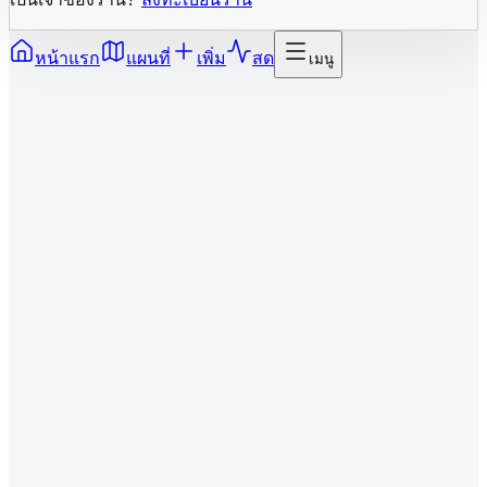
หน้าแรก
แผนที่
เพิ่ม
สด
เมนู