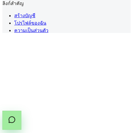
ลิงก์สำคัญ
สร้างบัญชี
โปรไฟล์ของฉัน
ความเป็นส่วนตัว
ข้อตกลงการใช้งาน
นโยบายคุกกี้
นโยบายคืนเงิน
ดอกกัญชาทางการแพทย์ในประเทศไทยต้องมี
ใบสั่งยา
(PT.33)
จากผู้ประกอบวิชาชีพที่ได้รับอนุญาต
แชร์คู่มือใบสั่งยา
คัดลอกลิงก์คู่มือ
©
2026
สงวนลิขสิทธิ์โดย Cannabox Co., Ltd.