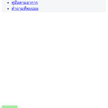
คู่มือตามอาการ
คำถามที่พบบ่อย
ลิงก์สำคัญ
สร้างบัญชี
โปรไฟล์ของฉัน
ความเป็นส่วนตัว
ข้อตกลงการใช้งาน
นโยบายคุกกี้
นโยบายคืนเงิน
ดอกกัญชาทางการแพทย์ในประเทศไทยต้องมี
ใบสั่งยา
(PT.33)
จากผู้ประกอบวิชาชีพที่ได้รับอนุญาต
แชร์คู่มือใบสั่งยา
คัดลอกลิงก์คู่มือ
©
2026
สงวนลิขสิทธิ์โดย Cannabox Co., Ltd.