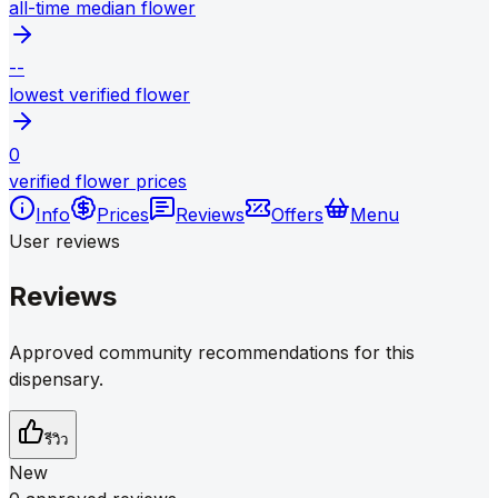
all-time median flower
--
lowest verified flower
0
verified flower prices
Info
Prices
Reviews
Offers
Menu
User reviews
Reviews
Approved community recommendations for this
dispensary.
รีวิว
New