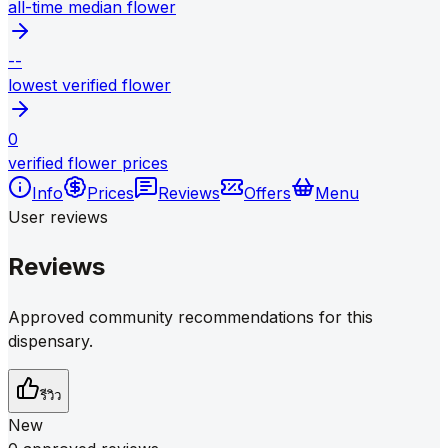
all-time median flower
--
lowest verified flower
0
verified flower prices
Info
Prices
Reviews
Offers
Menu
User reviews
Reviews
Approved community recommendations for this
dispensary.
รีวิว
New