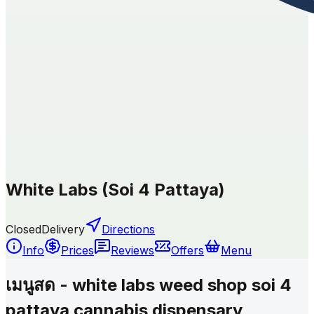
White Labs (Soi 4 Pattaya)
Closed
Delivery
Directions
Info
Prices
Reviews
Offers
Menu
เมนูสด - white labs weed shop soi 4
pattaya cannabis dispensary