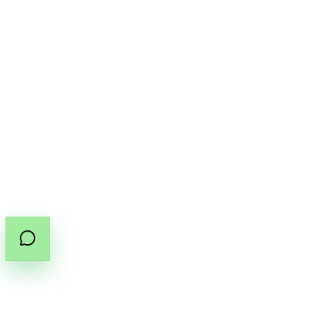
โปรไฟล์ของฉัน
ความเป็นส่วนตัว
ข้อตกลงการใช้งาน
นโยบายคุกกี้
นโยบายคืนเงิน
ดอกกัญชาทางการแพทย์ในประเทศไทยต้องมี
ใบสั่งยา
(PT.33)
จากผู้ประกอบวิชาชีพที่ได้รับอนุญาต
แชร์คู่มือใบสั่งยา
คัดลอกลิงก์คู่มือ
©
2026
สงวนลิขสิทธิ์โดย Cannabox Co., Ltd.